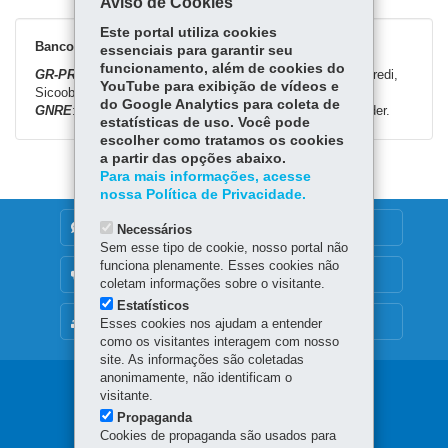
Aviso de Cookies
Este portal utiliza cookies
Bancos Conveniados
essenciais para garantir seu
funcionamento, além de cookies do
GR-PR:
Banco do Brasil, Bradesco, Itaú, Rendimento, Sicredi,
YouTube para exibição de vídeos e
Sicoob e Santander.
do Google Analytics para coleta de
GNRE
: Banco do Brasil, Bradesco, Itaú, Sicredi e Santander.
estatísticas de uso. Você pode
escolher como tratamos os cookies
a partir das opções abaixo.
Para mais informações, acesse
nossa Política de Privacidade.
DENUNCIE CORRUPÇÃO
Necessários
Sem esse tipo de cookie, nosso portal não
funciona plenamente. Esses cookies não
OUVIDORIA
coletam informações sobre o visitante.
Estatísticos
MAPA DO SITE
Esses cookies nos ajudam a entender
como os visitantes interagem com nosso
site. As informações são coletadas
anonimamente, não identificam o
Navegação
visitante.
Propaganda
principal
Cookies de propaganda são usados para